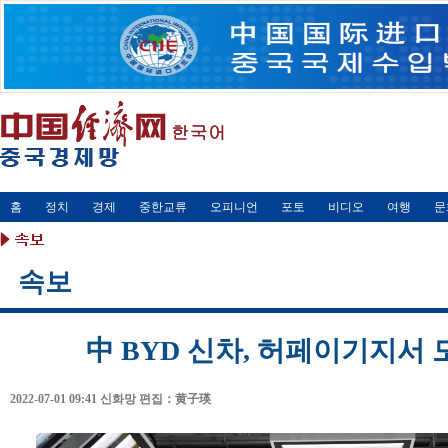
홈
정치
경제
중한교류
오피니언
포토
비디오
여행
문
속보
中 BYD 신차, 허페이기지서
2022-07-01 09:41
신화망
편집：黄子瑛