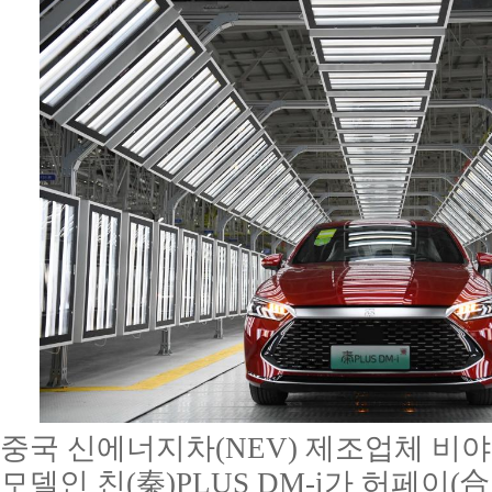
중국 신에너지차(NEV) 제조업체 비야
모델인 친(秦)PLUS DM-i가 허페이